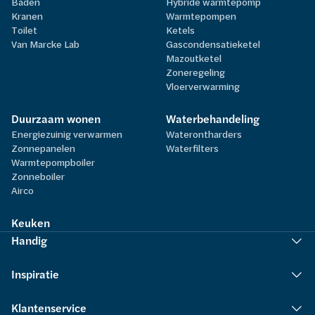
Baden
Hybride warmtepomp
Kranen
Warmtepompen
Toilet
Ketels
Van Marcke Lab
Gascondensatieketel
Mazoutketel
Zoneregeling
Vloerverwarming
Duurzaam wonen
Waterbehandeling
Energiezuinig verwarmen
Waterontharders
Zonnepanelen
Waterfilters
Warmtepompboiler
Zonneboiler
Airco
Keuken
Handig
Inspiratie
Klantenservice