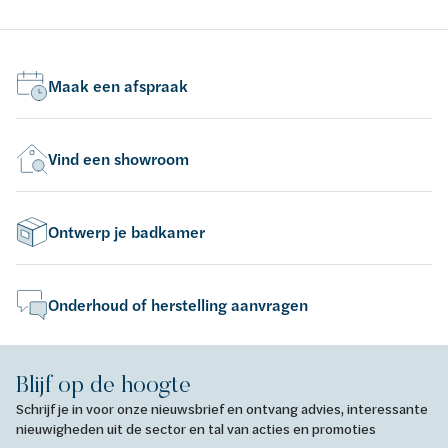
- acryl - conform EN-normen EN 198 , EN 232 & EN
pot
14516: 2010
198
Maak een afspraak
Vind een showroom
Ontwerp je badkamer
Onderhoud of herstelling aanvragen
Blijf op de hoogte
Schrijf je in voor onze nieuwsbrief en ontvang advies, interessante
nieuwigheden uit de sector en tal van acties en promoties