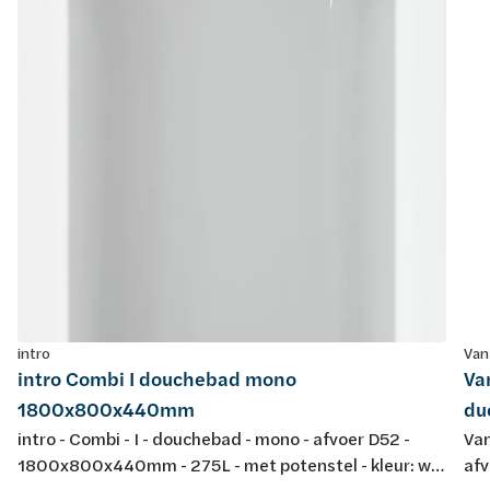
intro
Van
intro Combi I douchebad mono
Va
1800x800x440mm
du
intro - Combi - I - douchebad - mono - afvoer D52 -
Van
1800x800x440mm - 275L - met potenstel - kleur: wit
af