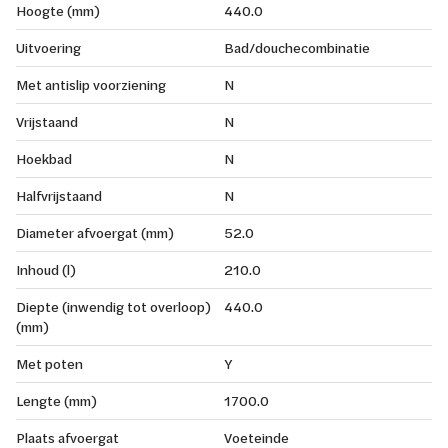
Hoogte (mm)
440.0
Uitvoering
Bad/douchecombinatie
Met antislip voorziening
N
Vrijstaand
N
Hoekbad
N
Halfvrijstaand
N
Diameter afvoergat (mm)
52.0
Inhoud (l)
210.0
Diepte (inwendig tot overloop)
440.0
(mm)
Met poten
Y
Lengte (mm)
1700.0
Plaats afvoergat
Voeteinde