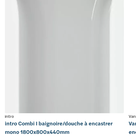
intro
Van
intro Combi I baignoire/douche à encastrer
Va
mono 1800x800x440mm
en