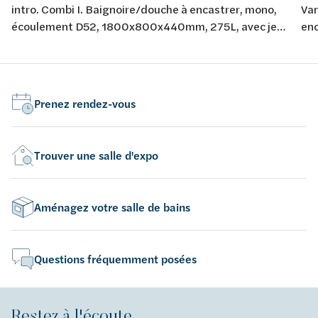
intro. Combi I. Baignoire/douche à encastrer, mono,
Van
écoulement D52, 1800x800x440mm, 275L, avec jeu
en
de pieds, blanc, acrylique.
175
Prenez rendez-vous
Trouver une salle d'expo
Aménagez votre salle de bains
Questions fréquemment posées
Restez à l'écoute