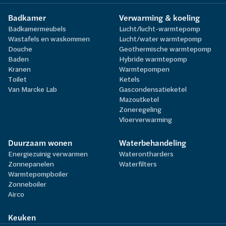
Badkamer
Verwarming & koeling
Badkamermeubels
Lucht/lucht-warmtepomp
Wastafels en waskommen
Lucht/water warmtepomp
Douche
Geothermische warmtepomp
Baden
Hybride warmtepomp
Kranen
Warmtepompen
Toilet
Ketels
Van Marcke Lab
Gascondensatieketel
Mazoutketel
Zoneregeling
Vloerverwarming
Duurzaam wonen
Waterbehandeling
Energiezuinig verwarmen
Waterontharders
Zonnepanelen
Waterfilters
Warmtepompboiler
Zonneboiler
Airco
Keuken