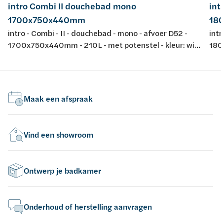
intro Combi II douchebad mono
in
1700x750x440mm
18
intro - Combi - II - douchebad - mono - afvoer D52 -
int
1700x750x440mm - 210L - met potenstel - kleur: wit
180
- acryl - conform EN-normen EN 198 , EN 232 & EN
- a
14516: 2010
14
Maak een afspraak
Vind een showroom
Ontwerp je badkamer
Onderhoud of herstelling aanvragen