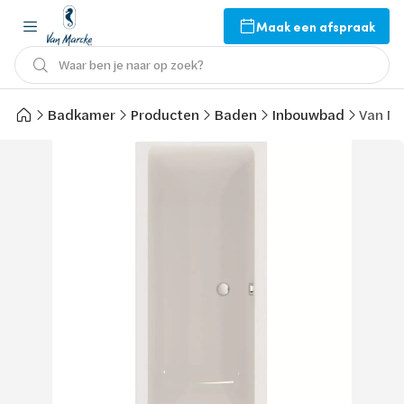
Maak een afspraak
Waar ben je naar op zoek?
Badkamer
Producten
Baden
Inbouwbad
Van Ma