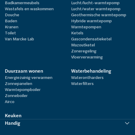
Badkamermeubels
Lucht/lucht-warmtepomp
Wastafels en waskommen
Lucht/water warmtepomp
Douche
Geothermische warmtepomp
Baden
Hybride warmtepomp
Kranen
Warmtepompen
Toilet
Ketels
Van Marcke Lab
Gascondensatieketel
Mazoutketel
Zoneregeling
Vloerverwarming
Duurzaam wonen
Waterbehandeling
Energiezuinig verwarmen
Waterontharders
Zonnepanelen
Waterfilters
Warmtepompboiler
Zonneboiler
Airco
Keuken
Handig