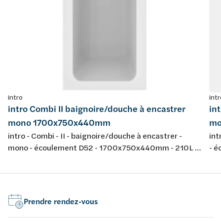
intro
intr
intro Combi II baignoire/douche à encastrer
in
mono 1700x750x440mm
mo
intro - Combi - II - baignoire/douche à encastrer -
int
mono - écoulement D52 - 1700x750x440mm - 210L -
- 
avec jeu de pieds - couleur: blanc - acrylique -
jeu
conforme aux normes européennes EN 198 , EN 232 &
nor
EN 14516: 2010
20
Prendre rendez-vous