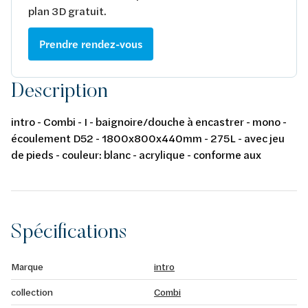
plan 3D gratuit.
Prendre rendez-vous
Description
intro - Combi - I - baignoire/douche à encastrer - mono -
écoulement D52 - 1800x800x440mm - 275L - avec jeu
de pieds - couleur: blanc - acrylique - conforme aux
normes européennes EN 198 , EN 232 & EN 14516: 2010
Spécifications
Marque
intro
collection
Combi