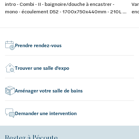
intro - Combi - II - baignoire/douche à encastrer -
Van
mono - écoulement D52 - 1700x750x440mm - 210L -
enc
avec jeu de pieds - couleur: blanc - acrylique -
170
conforme aux normes européennes EN 198 , EN 232 &
cou
EN 14516: 2010
eur
Prendre rendez-vous
Trouver une salle d'expo
Aménager votre salle de bains
Demander une intervention
Restez à l'écoute