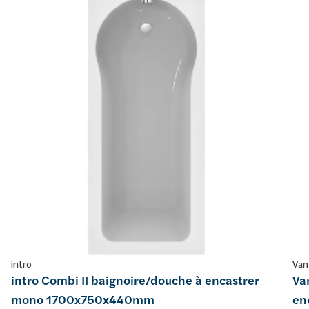
intro
Van
intro Combi II baignoire/douche à encastrer
Va
mono 1700x750x440mm
en