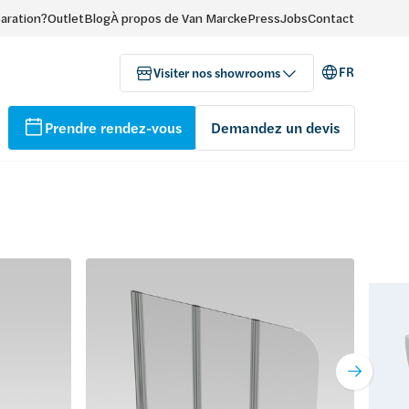
paration?
Outlet
Blog
À propos de Van Marcke
Press
Jobs
Contact
FR
Visiter nos showrooms
Prendre rendez-vous
Demandez un devis