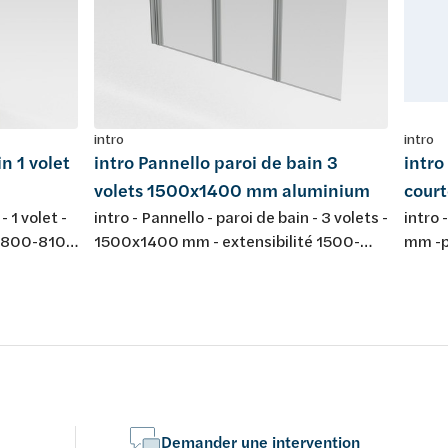
intro
intro
n 1 volet
intro Pannello paroi de bain 3
intro
volets 1500x1400 mm aluminium
cour
- 1 volet -
intro - Pannello - paroi de bain - 3 volets -
intro 
é 800-810
1500x1400 mm - extensibilité 1500-
mm -p
arent 5
1510 mm - verre de sécurité transparent
 -
5 mm - profils en aluminium poli -
réversible
Demander une intervention