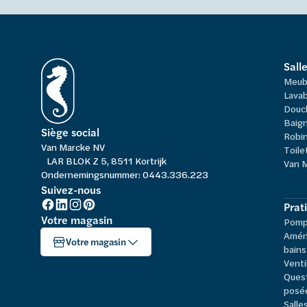
Sall
Meub
Lavab
Douc
Baign
Siège social
Robi
Van Marcke NV
Toile
LAR BLOK Z 5, 8511 Kortrijk
Van 
Ondernemingsnummer: 0443.336.223
Suivez-nous
Prat
Votre magasin
Pompe
Amén
Votre magasin
bains
Venti
Ques
posé
Salle