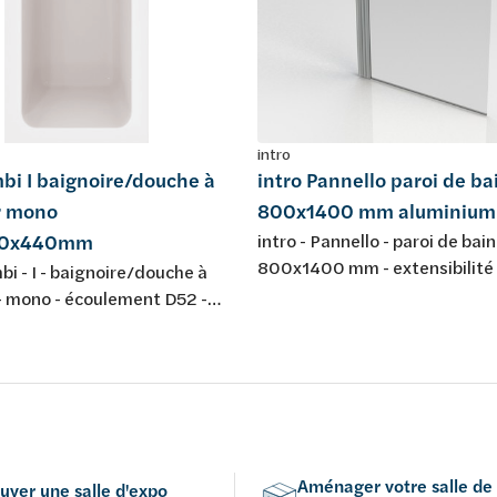
intro
bi I baignoire/douche à
intro Pannello paroi de bai
r mono
800x1400 mm aluminium
00x440mm
intro - Pannello - paroi de bain 
800x1400 mm - extensibilit
bi - I - baignoire/douche à
mm - verre de sécurité transp
- mono - écoulement D52 -
mm - profils en aluminium poli
440mm - 275L - avec jeu de
reversible
leur: blanc - acrylique -
aux normes européennes EN
32 & EN 14516: 2010
Aménager votre salle de
uver une salle d'expo