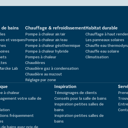
e de bains
Chauffage & refroidissement
Habitat durable
les
Pompe à chaleur air/air
Chauffage à haut rend
os et vasques
Pompe à chaleur air/eau
Les panneaux solaires
hes
Pompe à chaleur géothermique
Chauffe eau thermodyn
oires
Pompe à chaleur hybride
Chauffe eau solaire
nets
Pompes à chaleur
Climatisation
ttes
Chaudières
Marcke Lab
Chaudière gaz à condensation
Chaudière au mazout
Réglage par zone
ique
Inspiration
Servi
 à chaleur
Témoignages de clients
Pren
agement votre salle de
Conseils pour la salle de bains
Trouv
Inspiration petites salles de
Entre
lation
bains
Cont
tions fréquemment
Inspiration petites salles de
es
bains
s de bains avec prix de