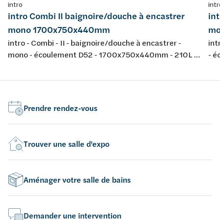
intro
intr
intro Combi II baignoire/douche à encastrer
in
mono 1700x750x440mm
mo
intro - Combi - II - baignoire/douche à encastrer -
int
mono - écoulement D52 - 1700x750x440mm - 210L -
- 
avec jeu de pieds - couleur: blanc - acrylique -
jeu
conforme aux normes européennes EN 198 , EN 232 &
nor
EN 14516: 2010
20
Prendre rendez-vous
Trouver une salle d'expo
Aménager votre salle de bains
Demander une intervention