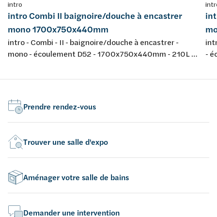
intro
intr
intro Combi II baignoire/douche à encastrer
in
mono 1700x750x440mm
mo
intro - Combi - II - baignoire/douche à encastrer -
int
mono - écoulement D52 - 1700x750x440mm - 210L -
- 
avec jeu de pieds - couleur: blanc - acrylique -
jeu
conforme aux normes européennes EN 198 , EN 232 &
nor
EN 14516: 2010
20
Prendre rendez-vous
Trouver une salle d'expo
Aménager votre salle de bains
Demander une intervention