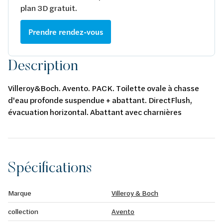
plan 3D gratuit.
Prendre rendez-vous
Description
Villeroy&Boch. Avento. PACK. Toilette ovale à chasse
d'eau profonde suspendue + abattant. DirectFlush,
évacuation horizontal. Abattant avec charnières
QuickRelease et SoftClosing. Ne convient pas pour le
raccordement à une chasse d'eau sous pression. Alpin
blanc. CeramicPlus. 370 x 530 mm.
Spécifications
Marque
Villeroy & Boch
collection
Avento