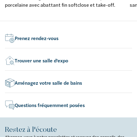
porcelaine avec abattant fin softclose et take-off.
san
sof
Prenez rendez-vous
Trouver une salle d'expo
Aménagez votre salle de bains
Questions fréquemment posées
Restez à l'écoute
Abonnez-vous à notre newsletter et recevez des conseils, des