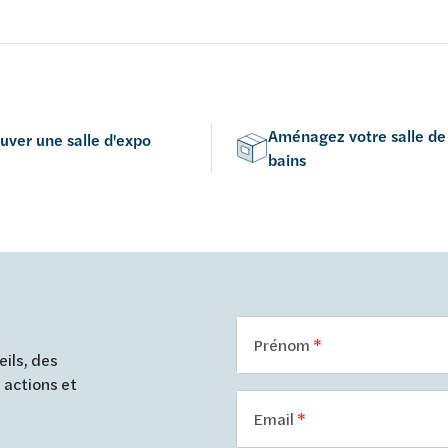
et take-off en duroplast.
Aménagez votre salle de
uver une salle d'expo
bains
Prénom
ils, des
 actions et
Email