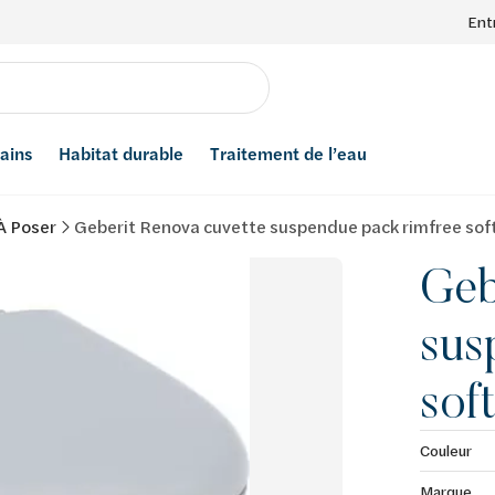
Ent
bains
Habitat durable
Traitement de l’eau
À Poser
Geberit Renova cuvette suspendue pack rimfree soft
Geb
sus
sof
Couleur
Marque