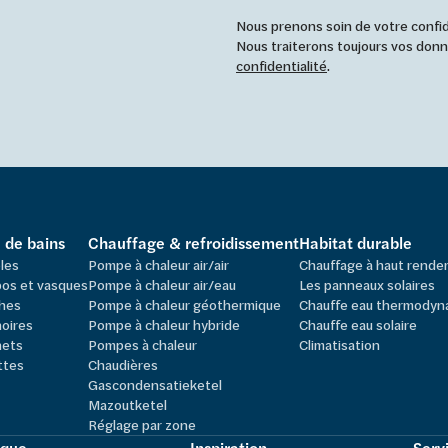
Nous prenons soin de votre confide
Nous traiterons toujours vos do
confidentialité
.
e de bains
Chauffage & refroidissement
Habitat durable
les
Pompe à chaleur air/air
Chauffage à haut rend
os et vasques
Pompe à chaleur air/eau
Les panneaux solaires
hes
Pompe à chaleur géothermique
Chauffe eau thermodyn
oires
Pompe à chaleur hybride
Chauffe eau solaire
nets
Pompes à chaleur
Climatisation
ttes
Chaudières
Gascondensatieketel
Mazoutketel
Réglage par zone