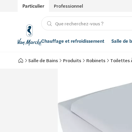
Particulier
Professionnel
Chauffage et refroidissement
Salle de 
Salle de Bains
Produits
Robinets
Toilettes 
Chauffage
Produits
Énergies renouvelables
Adoucisseurs d’eau
Refroidissement
Conseils
Ventilation
Filtres à eau
Inspiration
Récupération de l'eau de pluie
Styles
Smart Home
Marques