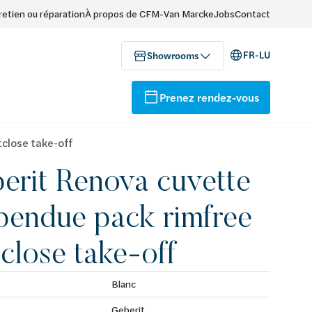
retien ou réparation
À propos de CFM-Van Marcke
Jobs
Contact
FR-LU
Showrooms
Prenez rendez-vous
close take-off
erit Renova cuvette
pendue pack rimfree
tclose take-off
Blanc
Geberit