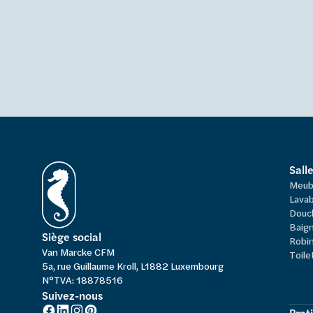
Sall
Meub
Lavab
Douc
Baign
Siège social
Robi
Van Marcke CFM
Toile
5a, rue Guillaume Kroll, L1882 Luxembourg
N°TVA: 18878516
Suivez-nous