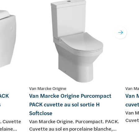
Van Marcke Origine
Van Ma
PACK
Van Marcke Origine Purcompact
Van M
s
PACK cuvette au sol sortie H
cuvet
Softclose
Van M
Cuvett
k. Cuvette
Van Marcke Origine. Purcompact. PACK.
blanch
elaine
Cuvette au sol en porcelaine blanche,
réserv
sortie H. Livré avec abattant softclose