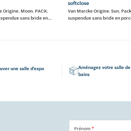
softclose
e Origine. Moon. PACK.
Van Marcke Origine. Sun. Pac
uspendue sans bride en
suspendue sans bride en porc
 blanche, avec abattant fin
avec abattant softclose.
et take-off en duroplast.
Aménagez votre salle de
uver une salle d'expo
bains
Prénom