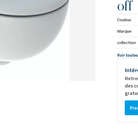
off
Couleur
Marque
collection
Voir toutes
Intér
Retro
des c
gratui
Pre