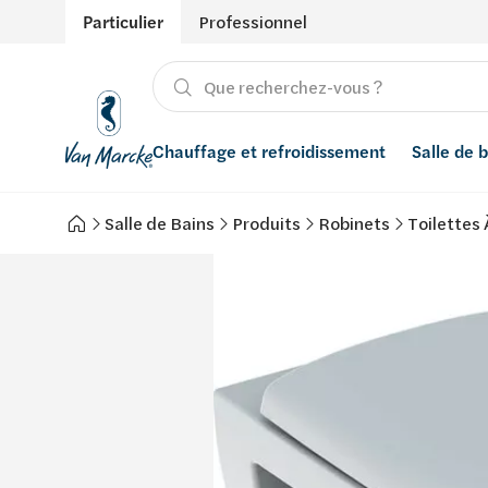
Particulier
Professionnel
Chauffage et refroidissement
Salle de 
Salle de Bains
Produits
Robinets
Toilettes 
Chauffage
Produits
Énergies renouvelables
Adoucisseurs d’eau
Refroidissement
Conseils
Ventilation
Filtres à eau
Inspiration
Récupération de l'eau de pluie
Styles
Smart Home
Marques