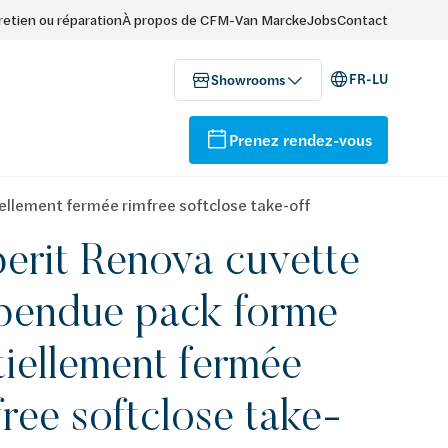
retien ou réparation
À propos de CFM-Van Marcke
Jobs
Contact
FR-LU
Showrooms
Prenez rendez-vous
llement fermée rimfree softclose take-off
erit Renova cuvette
pendue pack forme
tiellement fermée
free softclose take-