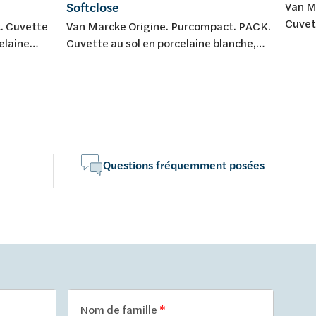
Softclose
Van M
Cuvett
k. Cuvette
Van Marcke Origine. Purcompact. PACK.
blanch
elaine
Cuvette au sol en porcelaine blanche,
réserv
sortie H. Livré avec abattant softclose
off en
et take-off en duroplast. Et réservoir
avec mécanisme de chasse d'eau
Geberit.
Questions fréquemment posées
Nom de famille