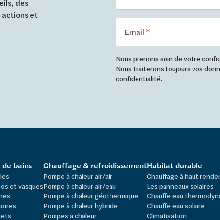
ils, des
 actions et
Email
Nous prenons soin de votre confide
Nous traiterons toujours vos do
confidentialité
.
e de bains
Chauffage & refroidissement
Habitat durable
les
Pompe à chaleur air/air
Chauffage à haut rend
os et vasques
Pompe à chaleur air/eau
Les panneaux solaires
hes
Pompe à chaleur géothermique
Chauffe eau thermodyn
oires
Pompe à chaleur hybride
Chauffe eau solaire
nets
Pompes à chaleur
Climatisation