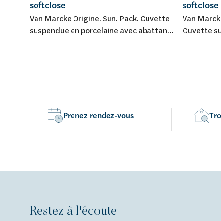
softclose
softclose
Van Marcke Origine. Sun. Pack. Cuvette
Van Marck
suspendue en porcelaine avec abattant
Cuvette s
fin softclose et take-off.
porcelaine
softclose 
Prenez rendez-vous
Tro
Restez à l'écoute