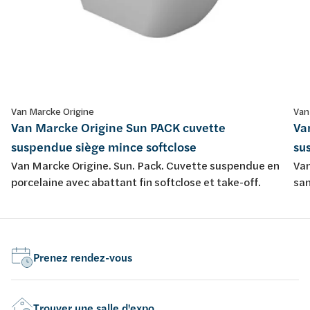
Van Marcke Origine
Van
Van Marcke Origine Sun PACK cuvette
Va
suspendue siège mince softclose
su
Van Marcke Origine. Sun. Pack. Cuvette suspendue en
Van
porcelaine avec abattant fin softclose et take-off.
san
sof
Prenez rendez-vous
Trouver une salle d'expo