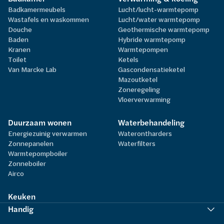
Badkamermeubels
Lucht/lucht-warmtepomp
Wastafels en waskommen
Lucht/water warmtepomp
Douche
Geothermische warmtepomp
Baden
Hybride warmtepomp
Kranen
Warmtepompen
Toilet
Ketels
Van Marcke Lab
Gascondensatieketel
Mazoutketel
Zoneregeling
Vloerverwarming
Duurzaam wonen
Waterbehandeling
Energiezuinig verwarmen
Waterontharders
Zonnepanelen
Waterfilters
Warmtepompboiler
Zonneboiler
Airco
Keuken
Handig