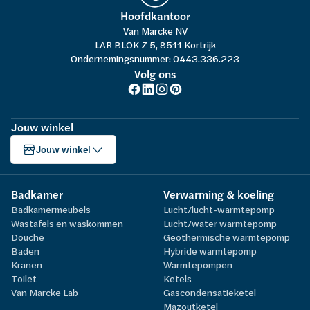
Hoofdkantoor
Van Marcke NV
LAR BLOK Z 5, 8511 Kortrijk
Ondernemingsnummer: 0443.336.223
Volg ons
Jouw winkel
Jouw winkel
Badkamer
Verwarming & koeling
Badkamermeubels
Lucht/lucht-warmtepomp
Wastafels en waskommen
Lucht/water warmtepomp
Douche
Geothermische warmtepomp
Baden
Hybride warmtepomp
Kranen
Warmtepompen
Toilet
Ketels
Van Marcke Lab
Gascondensatieketel
Mazoutketel