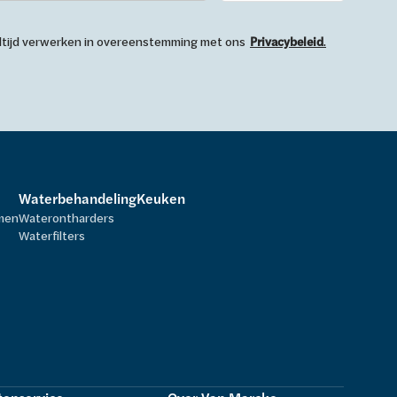
 altijd verwerken in overeenstemming met ons
Privacybeleid
.
Waterbehandeling
Keuken
rmen
Waterontharders
Waterfilters