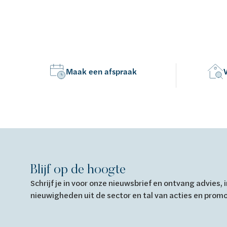
Van Marcke Lab
Maak een afspraak
Ontdek verwarming & koeling
Ontdek de badkamer
Ontdek duurzaam wonen
Ontdek waterbehandeling
Alles over verwarming & koeling
Alles voor de badkamer
Alles over duurzaam wonen
Alles over waterbehandeling
Blijf op de hoogte
Schrijf je in voor onze nieuwsbrief en ontvang advies,
nieuwigheden uit de sector en tal van acties en prom