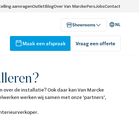
elling aanvragen
Outlet
Blog
Over Van Marcke
Pers
Jobs
Contact
NL
Showrooms
Maak een afspraak
Vraag een offerte
lleren?
 over de installatie? Ook daar kan Van Marcke
egelwerken werken wij samen met onze 'partners',
interieurverkoper.