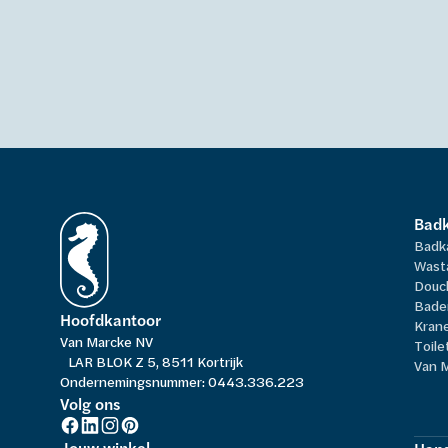
Bad
Badk
Wast
Douc
Bade
Hoofdkantoor
Kran
Van Marcke NV
Toile
LAR BLOK Z 5, 8511 Kortrijk
Van 
Ondernemingsnummer: 0443.336.223
Volg ons
Jouw winkel