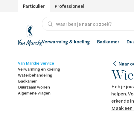
Particulier
Professioneel
Verwarming & koeling
Badkamer
Du
Van Marcke Service
Naar ov
Verwarming
Producten
Hernieuwbare energie
Waterontharders
Verwarming en koeling
Wie
Waterbehandeling
Koeling
Badkamers met richtprijs
Ventilatie
Waterfilters
Badkamer
Heb je jou
Duurzaam wonen
Algemene vragen
Advies
Regenwaterrecuperatie
helpen. Vo
erkende in
Inspiratie
Smart Home
Maak een 
Stijlen