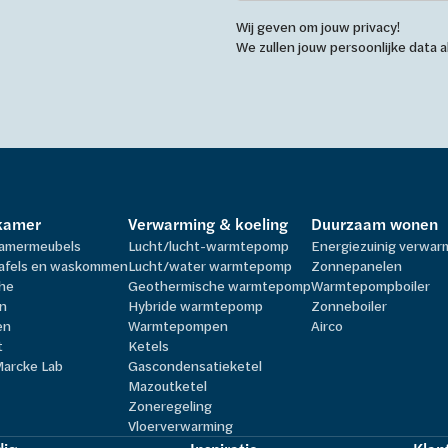
Wij geven om jouw privacy!
We zullen jouw persoonlijke data
kamer
Verwarming & koeling
Duurzaam wonen
amermeubels
Lucht/lucht-warmtepomp
Energiezuinig verwa
afels en waskommen
Lucht/water warmtepomp
Zonnepanelen
he
Geothermische warmtepomp
Warmtepompboiler
n
Hybride warmtepomp
Zonneboiler
en
Warmtepompen
Airco
t
Ketels
Marcke Lab
Gascondensatieketel
Mazoutketel
Zoneregeling
Vloerverwarming