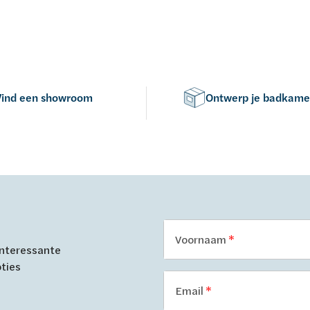
Vind een showroom
Ontwerp je badkame
Voornaam
 interessante
oties
Email