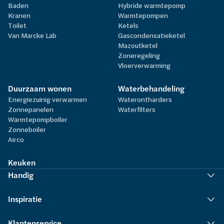
Baden
Hybride warmtepomp
Kranen
Warmtepompen
Toilet
Ketels
Van Marcke Lab
Gascondensatieketel
Mazoutketel
Zoneregeling
Vloerverwarming
Duurzaam wonen
Waterbehandeling
Energiezuinig verwarmen
Waterontharders
Zonnepanelen
Waterfilters
Warmtepompboiler
Zonneboiler
Airco
Keuken
Handig
Inspiratie
Klantenservice