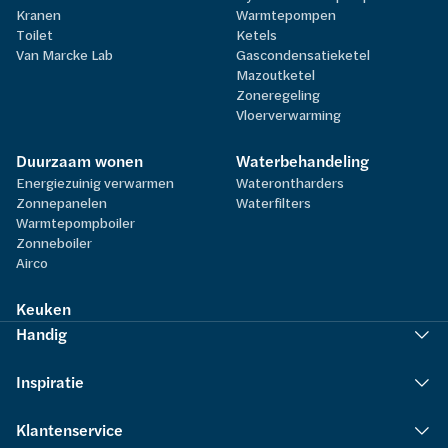
Kranen
Warmtepompen
Toilet
Ketels
Van Marcke Lab
Gascondensatieketel
Mazoutketel
Zoneregeling
Vloerverwarming
Duurzaam wonen
Waterbehandeling
Energiezuinig verwarmen
Waterontharders
Zonnepanelen
Waterfilters
Warmtepompboiler
Zonneboiler
Airco
Keuken
Handig
Inspiratie
Klantenservice