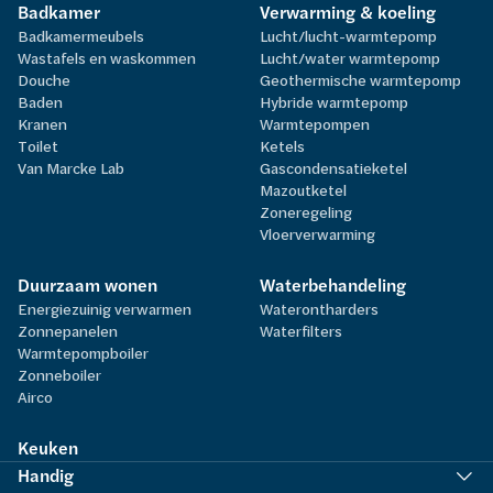
Badkamer
Verwarming & koeling
Badkamermeubels
Lucht/lucht-warmtepomp
Wastafels en waskommen
Lucht/water warmtepomp
Douche
Geothermische warmtepomp
Baden
Hybride warmtepomp
Kranen
Warmtepompen
Toilet
Ketels
Van Marcke Lab
Gascondensatieketel
Mazoutketel
Zoneregeling
Vloerverwarming
Duurzaam wonen
Waterbehandeling
Energiezuinig verwarmen
Waterontharders
Zonnepanelen
Waterfilters
Warmtepompboiler
Zonneboiler
Airco
Keuken
Handig