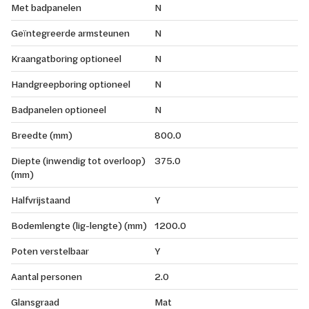
Met badpanelen
N
Geïntegreerde armsteunen
N
Kraangatboring optioneel
N
Handgreepboring optioneel
N
Badpanelen optioneel
N
Breedte (mm)
800.0
Diepte (inwendig tot overloop)
375.0
(mm)
Halfvrijstaand
Y
Bodemlengte (lig-lengte) (mm)
1200.0
Poten verstelbaar
Y
Aantal personen
2.0
Glansgraad
Mat