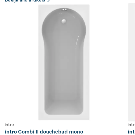
intro
intr
intro Combi II douchebad mono
in