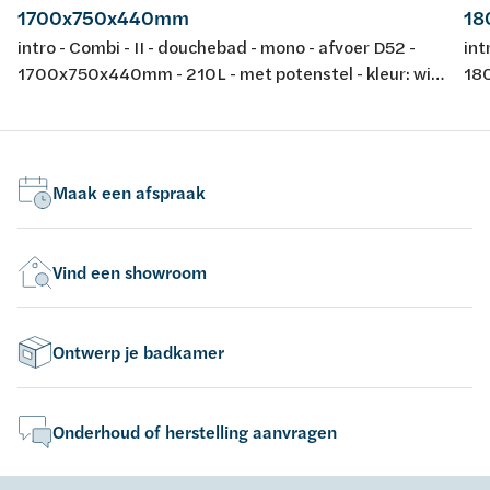
1700x750x440mm
18
intro - Combi - II - douchebad - mono - afvoer D52 -
int
1700x750x440mm - 210L - met potenstel - kleur: wit
180
- acryl - conform EN-normen EN 198 , EN 232 & EN
- a
14516: 2010
14
Maak een afspraak
Vind een showroom
Ontwerp je badkamer
Onderhoud of herstelling aanvragen