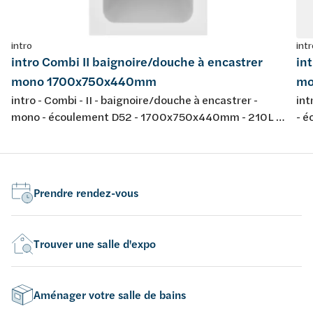
intro
intr
intro Combi II baignoire/douche à encastrer
in
mono 1700x750x440mm
mo
intro - Combi - II - baignoire/douche à encastrer -
int
mono - écoulement D52 - 1700x750x440mm - 210L -
- 
avec jeu de pieds - couleur: blanc - acrylique -
jeu
conforme aux normes européennes EN 198 , EN 232 &
nor
EN 14516: 2010
20
Prendre rendez-vous
Trouver une salle d'expo
Aménager votre salle de bains