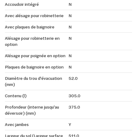
Accoudoir intégré
N
Avec alésage pour robinetterie
N
Avec plaques de baignoire
N
Alésage pour robinetterie en
N
option
Alésage pour poignée en option
N
Plaques de baignoire en option
N
Diamètre du trou d'évacuation
52.0
(mm)
Contenu (l)
305.0
Profondeur (interne jusqu'au
375.0
déversoir) (mm)
Avec jambes
Y
Largeur du sol (Largeur surface
511.0