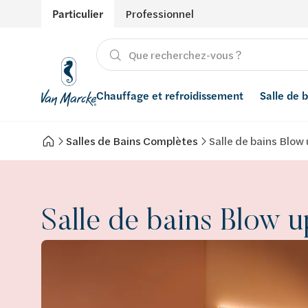
Particulier
Professionnel
Chauffage et refroidissement
Salle de 
Salles de Bains Complètes
Salle de bains Blow
Chauffage
Produits
Énergies renouvelables
Adoucisseurs d’eau
Refroidissement
Salle de bain avec prix indicatif
Ventilation
Filtres à eau
Salle de bains Blow u
Conseils
Récupération de l'eau de pluie
Inspiration
Smart Home
Styles