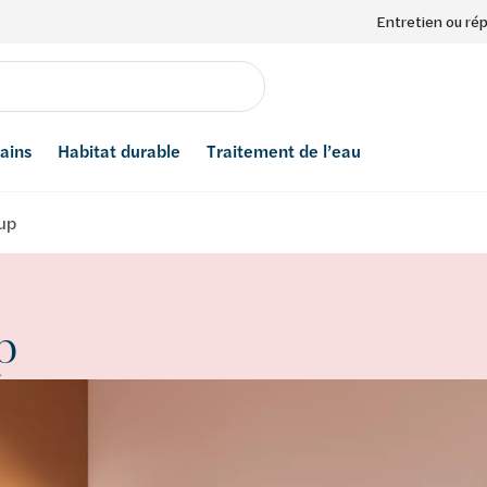
Entretien ou ré
bains
Habitat durable
Traitement de l’eau
 up
p