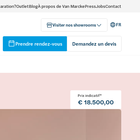
paration?
Outlet
Blog
À propos de Van Marcke
Press
Jobs
Contact
FR
Visiter nos showrooms
Prendre rendez-vous
Demandez un devis
Prix indicatif*
€ 18.500,00