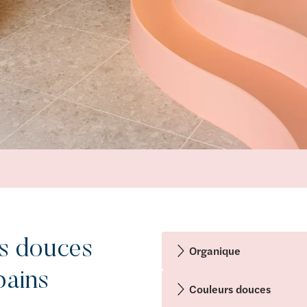
es douces
Organique
bains
Couleurs douces