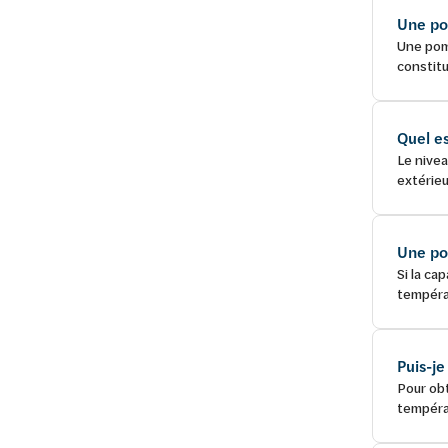
Une po
Une pomp
constitu
Quel e
Le nivea
extérieu
Une po
Si la ca
tempéra
Puis-j
Pour obt
températ