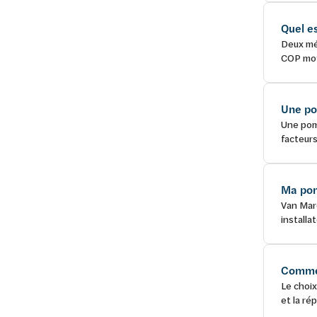
Quel e
Deux mé
COP moye
Une po
Une pomp
facteurs
Ma pomp
Van Marc
installa
Commen
Le choix
et la ré