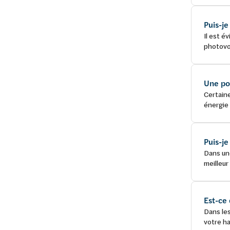
Puis-j
Il est 
photovol
Une pom
Certaine
énergie 
Puis-j
Dans une
meilleur
Est-ce 
Dans le
votre ha