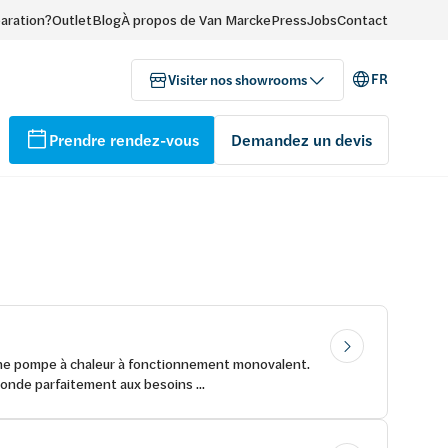
paration?
Outlet
Blog
À propos de Van Marcke
Press
Jobs
Contact
FR
Visiter nos showrooms
Prendre rendez-vous
Demandez un devis
d’une pompe à chaleur à fonctionnement monovalent.
onde parfaitement aux besoins ...