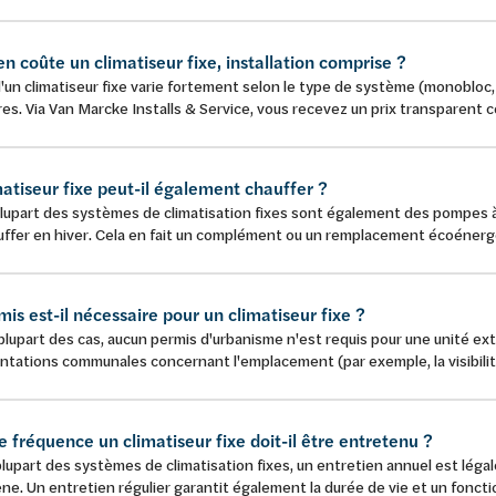
 coûte un climatiseur fixe, installation comprise ?
d'un climatiseur fixe varie fortement selon le type de système (monobloc, 
res. Via Van Marcke Installs & Service, vous recevez un prix transparent com
atiseur fixe peut-il également chauffer ?
plupart des systèmes de climatisation fixes sont également des pompes à ch
ffer en hiver. Cela en fait un complément ou un remplacement écoénergé
is est-il nécessaire pour un climatiseur fixe ?
plupart des cas, aucun permis d'urbanisme n'est requis pour une unité exté
tations communales concernant l'emplacement (par exemple, la visibilité 
e fréquence un climatiseur fixe doit-il être entretenu ?
plupart des systèmes de climatisation fixes, un entretien annuel est légal
ène. Un entretien régulier garantit également la durée de vie et un fonctio