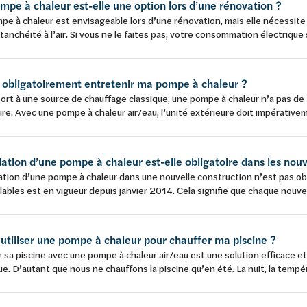
mpe à chaleur est-elle une option lors d’une rénovation ?
e à chaleur est envisageable lors d’une rénovation, mais elle nécessite 
étanchéité à l’air. Si vous ne le faites pas, votre consommation électrique s
e obligatoirement entretenir ma pompe à chaleur ?
ort à une source de chauffage classique, une pompe à chaleur n’a pas de
ire. Avec une pompe à chaleur air/eau, l’unité extérieure doit impérativem
llation d’une pompe à chaleur est-elle obligatoire dans les nou
lation d’une pompe à chaleur dans une nouvelle construction n’est pas obl
ables est en vigueur depuis janvier 2014. Cela signifie que chaque nouvell
 utiliser une pompe à chaleur pour chauffer ma piscine ?
 sa piscine avec une pompe à chaleur air/eau est une solution efficace e
ue. D’autant que nous ne chauffons la piscine qu’en été. La nuit, la tempér