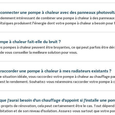
e connecter une pompe à chaleur avec des panneaux photovolta
évidemment intéressant de combiner une pompe à chaleur à des panneaux 
taïques produisent l’énergie dont votre pompe à chaleur a besoin pour f
pe à chaleur fait-elle du bruit ?
s pompes à chaleur peuvent être bruyantes, ce qui peut parfois être dé
de vous conseiller la meilleure solution pour vous.
e raccorder une pompe à chaleur à mes radiateurs existants ?
 situation idéale, vous raccordez votre pompe à chaleur au chauffage par
 est le rendement. Souhaitez-vous néanmoins raccorder votre pompe à chal
que j'aurai besoin d'un chauffage d'appoint si j'installe une p
s projets de rénovation, cela peut certainement être le cas. Tout dépe
bitation et de son niveau d'isolation. Assurez-vous surtout que votre p