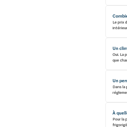
Combien
Le prix 
intérieu
Un clim
Oui. La 
que chau
Un perm
Dans la 
réglemen
À quell
Pour la 
frigorig