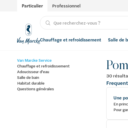
Particulier
Professionnel
Chauffage et refroidissement
Salle de 
Pom
Van Marcke Service
Chauffage
Produits
Énergies renouvelables
Adoucisseurs d’eau
Chauffage et refroidissement
Adoucisseur d'eau
Refroidissement
Salle de bain avec prix indicatif
Ventilation
Filtres à eau
30 résulta
Salle de bain
Frequent
Habitat durable
Questions générales
Conseils
Récupération de l'eau de pluie
Une po
Inspiration
Smart Home
En princ
Pour gar
Styles