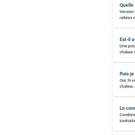
Quelle 
Version 
reliées 
Est-il
Une pom
chaleur 
Puis-j
Oui. Si 
chaleur.
La com
Combiner
souhaite