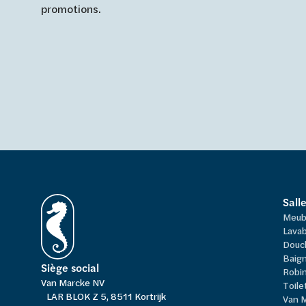
promotions.
Sall
Meub
Lavab
Douc
Baign
Siège social
Robi
Van Marcke NV
Toile
LAR BLOK Z 5, 8511 Kortrijk
Van 