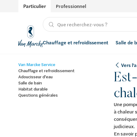
Particulier
Professionnel
Chauffage et refroidissement
Salle de 
Van Marcke Service
Vers l'
Chauffage
Produits
Énergies renouvelables
Adoucisseurs d’eau
Chauffage et refroidissement
Est-
Adoucisseur d'eau
Refroidissement
Salle de bain avec prix indicatif
Ventilation
Filtres à eau
Salle de bain
chal
Habitat durable
Questions générales
Conseils
Récupération de l'eau de pluie
Une pompe 
Inspiration
Smart Home
à chaleur 
conséquent
Styles
judicieux.
En savoir 