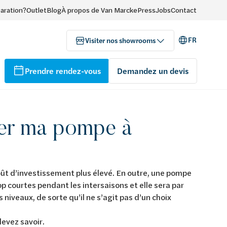
paration?
Outlet
Blog
À propos de Van Marcke
Press
Jobs
Contact
FR
Visiter nos showrooms
Prendre rendez-vous
Demandez un devis
ner ma pompe à
t d’investissement plus élevé. En outre, une pompe
 courtes pendant les intersaisons et elle sera par
 niveaux, de sorte qu’il ne s’agit pas d’un choix
devez savoir.