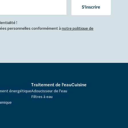
S'inscrire
ntialité !
nnées personnelles conformément à
notre politique de
Traitement de l'eau
Cuisine
ement énergétique
Adoucisseur de l'eau
Filtres à eau
amique