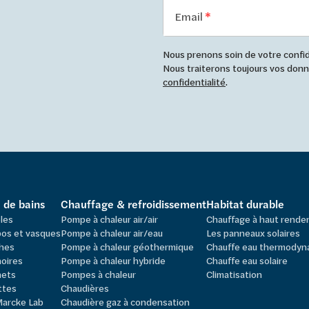
Email
Nous prenons soin de votre confide
Nous traiterons toujours vos do
confidentialité
.
e de bains
Chauffage & refroidissement
Habitat durable
les
Pompe à chaleur air/air
Chauffage à haut rend
os et vasques
Pompe à chaleur air/eau
Les panneaux solaires
hes
Pompe à chaleur géothermique
Chauffe eau thermodyn
oires
Pompe à chaleur hybride
Chauffe eau solaire
nets
Pompes à chaleur
Climatisation
ttes
Chaudières
Marcke Lab
Chaudière gaz à condensation