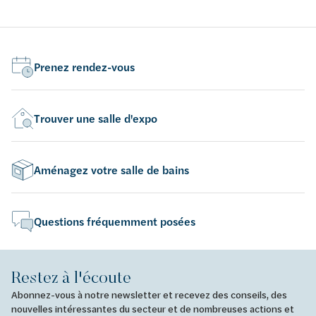
Se compose de: douche à main, barre de douche,
Bl
flexible de douche, curseur. Type de jet: Rain,
the
IntenseRain. Changement de jet via le disque rotatif.
fle
Réglable en hauteur. Inclinaison réglable du support
Rai
Prenez rendez-vous
de 45°. Débit maximal à 3 bars: 9 l/min. Profile du
l'e
tube vertical: rond. Distance de forage 915 mm.
bar
Supports muraux en plastique.
mm.
Trouver une salle d'expo
du 
de 
Aménagez votre salle de bains
Questions fréquemment posées
Restez à l'écoute
Abonnez-vous à notre newsletter et recevez des conseils, des
nouvelles intéressantes du secteur et de nombreuses actions et