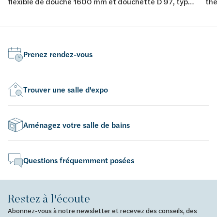
flexible de douche 1600 mm et douchette D 97, types
the
de jets : 1, picots en silicone pour un nettoyage facile,
Bl
chromé, barre de douche 700 mm.
the
fle
Rai
Prenez rendez-vous
l'e
bar
mm.
Trouver une salle d'expo
du 
de 
Aménagez votre salle de bains
Questions fréquemment posées
Restez à l'écoute
Abonnez-vous à notre newsletter et recevez des conseils, des