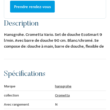
Prendre rendez-vous
Description
Hansgrohe. Crometta Vario. Set de douche EcoSmart 9
l/min. Avec barre de douche 90 cm. Blanc/chromé. Se
compose de: douche à main, barre de douche, flexible de
douche, curseur. Type de jet: Rain, IntenseRain.
Changement de jet via le disque rotatif. Réglable en
hauteur. Inclinaison réglable du support de 45°. Débit
maximal à 3 bars: 9 l/min. Profile du tube vertical: rond.
Spécifications
Distance de forage 915 mm. Supports muraux en
plastique.
Marque
hansgrohe
collection
Crometta
Avec rangement
N