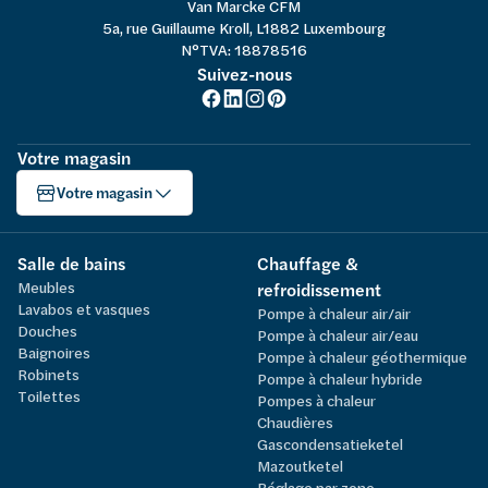
Van Marcke CFM
5a, rue Guillaume Kroll, L1882 Luxembourg
N°TVA: 18878516
Suivez-nous
Votre magasin
Votre magasin
Salle de bains
Chauffage &
Meubles
refroidissement
Lavabos et vasques
Pompe à chaleur air/air
Douches
Pompe à chaleur air/eau
Baignoires
Pompe à chaleur géothermique
Robinets
Pompe à chaleur hybride
Toilettes
Pompes à chaleur
Chaudières
Gascondensatieketel
Mazoutketel
Réglage par zone