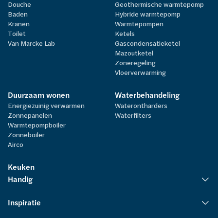
Douche
Geothermische warmtepomp
Baden
Hybride warmtepomp
Kranen
Warmtepompen
Toilet
Ketels
Van Marcke Lab
Gascondensatieketel
Mazoutketel
Zoneregeling
Vloerverwarming
Duurzaam wonen
Waterbehandeling
Energiezuinig verwarmen
Waterontharders
Zonnepanelen
Waterfilters
Warmtepompboiler
Zonneboiler
Airco
Keuken
Handig
Inspiratie