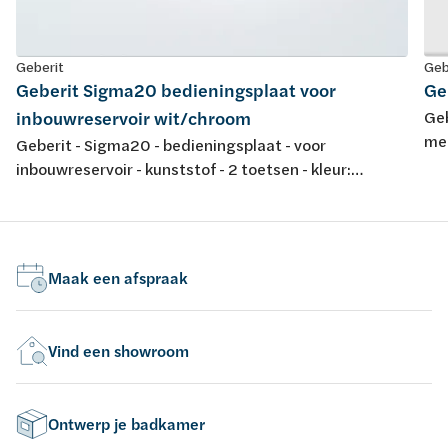
Geberit
Geb
Geberit Sigma20 bedieningsplaat voor
Ge
inbouwreservoir wit/chroom
Geb
met
Geberit - Sigma20 - bedieningsplaat - voor
fro
inbouwreservoir - kunststof - 2 toetsen - kleur:
wit/glansverchroomd/wit - 246x164mm
Maak een afspraak
Vind een showroom
Ontwerp je badkamer