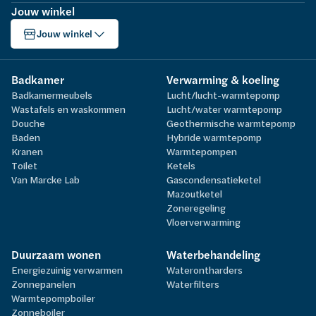
Jouw winkel
Jouw winkel
Badkamer
Verwarming & koeling
Badkamermeubels
Lucht/lucht-warmtepomp
Wastafels en waskommen
Lucht/water warmtepomp
Douche
Geothermische warmtepomp
Baden
Hybride warmtepomp
Kranen
Warmtepompen
Toilet
Ketels
Van Marcke Lab
Gascondensatieketel
Mazoutketel
Zoneregeling
Vloerverwarming
Duurzaam wonen
Waterbehandeling
Energiezuinig verwarmen
Waterontharders
Zonnepanelen
Waterfilters
Warmtepompboiler
Zonneboiler