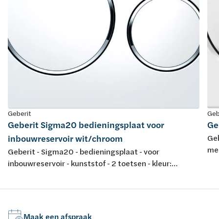
Geberit
Geb
Geberit Sigma20 bedieningsplaat voor
Ge
inbouwreservoir wit/chroom
Geb
met
Geberit - Sigma20 - bedieningsplaat - voor
fro
inbouwreservoir - kunststof - 2 toetsen - kleur:
wit/glansverchroomd/wit - 246x164mm
Maak een afspraak