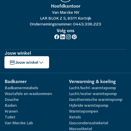
Hoofdkantoor
Van Marcke NV
LAR BLOK Z 5, 8511 Kortrijk
Ondernemingsnummer: 0443.336.223
Volg ons
Jouw winkel
Jouw winkel
Badkamer
Verwarming & koeling
Badkamermeubels
Lucht/lucht-warmtepomp
Wastafels en waskommen
Lucht/water warmtepomp
Douche
Geothermische warmtepomp
Baden
Hybride warmtepomp
Kranen
Warmtepompen
Toilet
Ketels
Van Marcke Lab
Gascondensatieketel
Mazoutketel