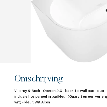
Van Marcke Lab
Ontdek verwarming & koeling
Ontdek de badkamer
Ontdek duurzaam wonen
Ontdek waterbehandeling
Alles over verwarming & koeling
Alles voor de badkamer
Alles over duurzaam wonen
Alles over waterbehandeling
Omschrijving
Villeroy & Boch - Oberon 2.0 - back-to-wall bad - duo
inclusief los paneel in badkleur (Quaryl) en een verl
wit) - kleur: Wit Alpin