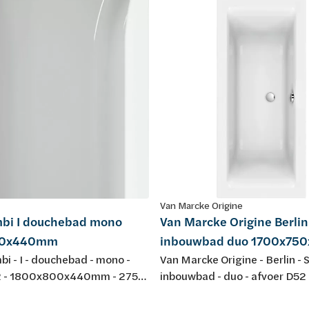
Van Marcke Origine
mbi I douchebad mono
Van Marcke Origine Berlin
00x440mm
inbouwbad duo 1700x7
bi - I - douchebad - mono -
Van Marcke Origine - Berlin - S
2 - 1800x800x440mm - 275L
inbouwbad - duo - afvoer D52 
tel - kleur: wit - acryl -
1700x750x450mm - 175L - m
N-normen EN 198 , EN 232 &
potenstel - kleur: wit - acryl -