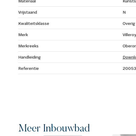
Materiaal
Kunsts
Vrijstaand
N
Kwaliteitsklasse
Overig
Merk
Villero
Merkreeks
Oberon
Handleiding
Downl
Referentie
20053
Meer Inbouwbad