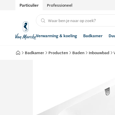
Particulier
Professioneel
Verwarming & koeling
Badkamer
Du
Badkamer
Producten
Baden
Inbouwbad
Verwarming
Producten
Hernieuwbare energie
Waterontharders
Koeling
Badkamers met richtprijs
Ventilatie
Waterfilters
Advies
Regenwaterrecuperatie
Inspiratie
Smart Home
Stijlen