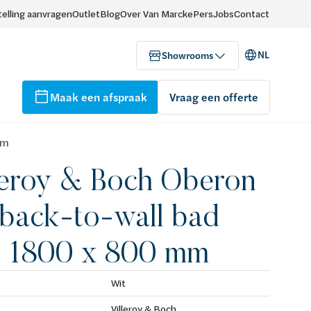
elling aanvragen
Outlet
Blog
Over Van Marcke
Pers
Jobs
Contact
NL
Showrooms
Maak een afspraak
Vraag een offerte
mm
leroy & Boch Oberon
 back-to-wall bad
 1800 x 800 mm
Wit
Villeroy & Boch