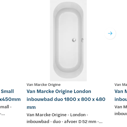
Van Marcke Origine
Van Ma
 Small
Van Marcke Origine London
Van 
50x450mm
inbouwbad duo 1800 x 800 x 480
inbo
mall -
mm
Van Ma
-
inbou
Van Marcke Origine - London -
et
1900
inbouwbad - duo - afvoer D 52 mm -
 conform
poten