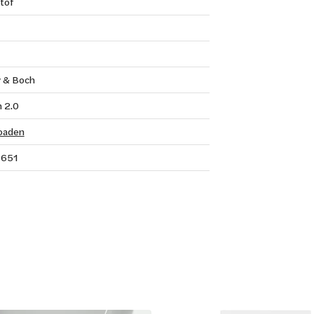
tof
y & Boch
 2.0
oaden
651