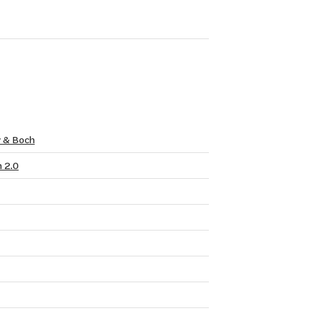
y & Boch
 2.0