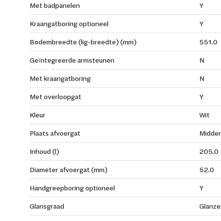
Met badpanelen
Y
Kraangatboring optioneel
Y
Bodembreedte (lig-breedte) (mm)
551.0
Geïntegreerde armsteunen
N
Met kraangatboring
N
Met overloopgat
Y
Kleur
Wit
Plaats afvoergat
Midde
Inhoud (l)
205.0
Diameter afvoergat (mm)
52.0
Handgreepboring optioneel
Y
Glansgraad
Glanze