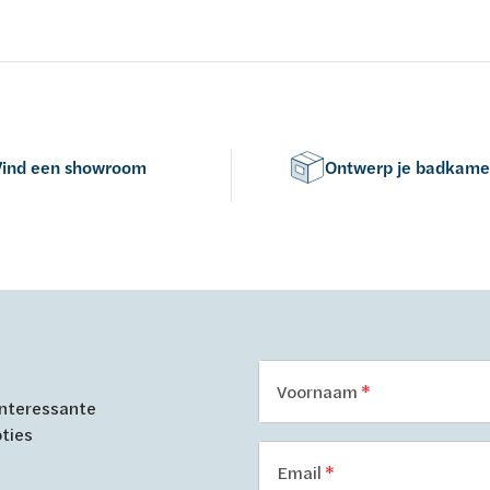
 2010
EN-normen EN 198 , EN 232 
14516: 2010
Vind een showroom
Ontwerp je badkame
Voornaam
 interessante
oties
Email