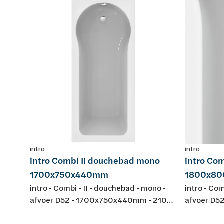
intro
intro
intro Combi II douchebad mono
intro Co
1700x750x440mm
1800x8
intro - Combi - II - douchebad - mono -
intro - Com
afvoer D52 - 1700x750x440mm - 210L -
afvoer D5
met potenstel - kleur: wit - acryl -
- met potens
conform EN-normen EN 198 , EN 232 &
conform E