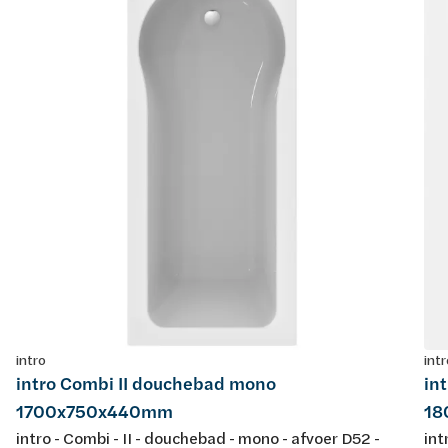
intro
intr
intro Combi II douchebad mono
in
1700x750x440mm
18
intro - Combi - II - douchebad - mono - afvoer D52 -
int