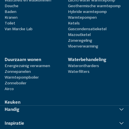
Douche
Geothermische warmtepomp
Baden
Hybride warmtepomp
Kranen
Warmtepompen
Toilet
Ketels
Van Marcke Lab
Gascondensatieketel
Mazoutketel
Zoneregeling
Vloerverwarming
Duurzaam wonen
Waterbehandeling
Energiezuinig verwarmen
Waterontharders
Zonnepanelen
Waterfilters
Warmtepompboiler
Zonneboiler
Airco
Keuken
Handig
Inspiratie