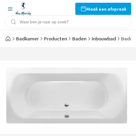
Maak een afspraak
Waar ben je naar op zoek?
Badkamer
Producten
Baden
Inbouwbad
Bado L