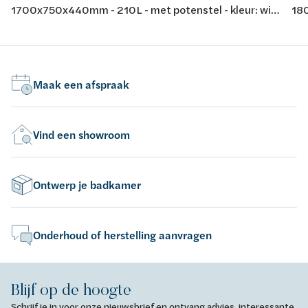
1700x750x440mm - 210L - met potenstel - kleur: wit
180
- acryl - conform EN-normen EN 198 , EN 232 & EN
- a
14516: 2010
14
Maak een afspraak
Vind een showroom
Ontwerp je badkamer
Onderhoud of herstelling aanvragen
Blijf op de hoogte
Schrijf je in voor onze nieuwsbrief en ontvang advies, interessante