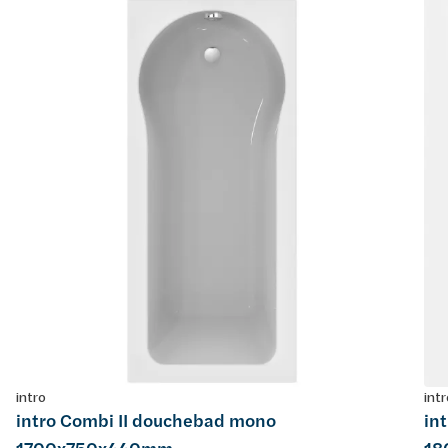
intro
intr
intro Combi II douchebad mono
in