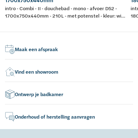
1700x750x440mm
18
intro - Combi - II - douchebad - mono - afvoer D52 -
int
1700x750x440mm - 210L - met potenstel - kleur: wit
180
- acryl - conform EN-normen EN 198 , EN 232 & EN
- a
14516: 2010
14
Maak een afspraak
Vind een showroom
Ontwerp je badkamer
Onderhoud of herstelling aanvragen