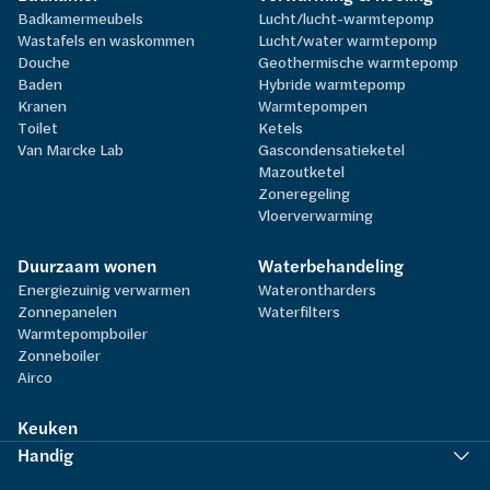
Badkamermeubels
Lucht/lucht-warmtepomp
Wastafels en waskommen
Lucht/water warmtepomp
Douche
Geothermische warmtepomp
Baden
Hybride warmtepomp
Kranen
Warmtepompen
Toilet
Ketels
Van Marcke Lab
Gascondensatieketel
Mazoutketel
Zoneregeling
Vloerverwarming
Duurzaam wonen
Waterbehandeling
Energiezuinig verwarmen
Waterontharders
Zonnepanelen
Waterfilters
Warmtepompboiler
Zonneboiler
Airco
Keuken
Handig