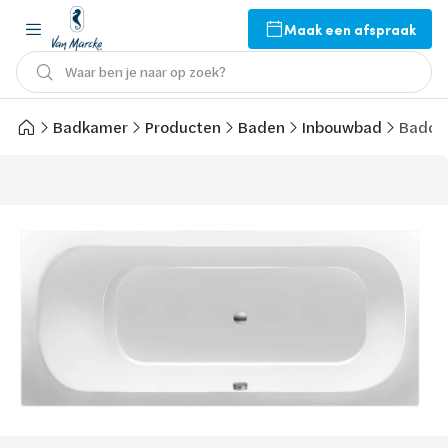
Maak een afspraak
Waar ben je naar op zoek?
Badkamer
Producten
Baden
Inbouwbad
Bado A