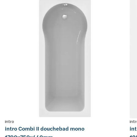
intro
intr
intro Combi II douchebad mono
in