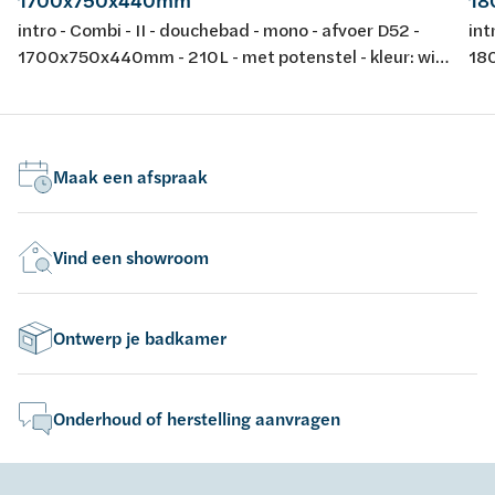
1700x750x440mm
18
intro - Combi - II - douchebad - mono - afvoer D52 -
int
1700x750x440mm - 210L - met potenstel - kleur: wit
180
- acryl - conform EN-normen EN 198 , EN 232 & EN
- a
14516: 2010
14
Maak een afspraak
Vind een showroom
Ontwerp je badkamer
Onderhoud of herstelling aanvragen