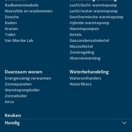
Badkamermeubels
Lucht/lucht-warmtepomp
Wastafels en waskommen
Lucht/water warmtepomp
Douche
Geothermische warmtepomp
Baden
Hybride warmtepomp
Kranen
Warmtepompen
Toilet
Ketels
Van Marcke Lab
Gascondensatieketel
Mazoutketel
Zoneregeling
Vloerverwarming
Duurzaam wonen
Waterbehandeling
Energiezuinig verwarmen
Waterontharders
Zonnepanelen
Waterfilters
Warmtepompboiler
Zonneboiler
Airco
Keuken
Handig