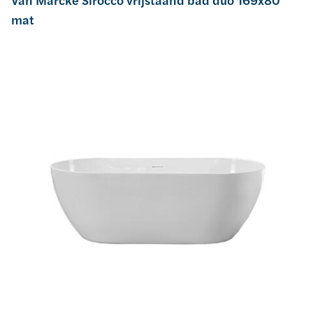
Van Marcke Sirocco vrijstaand bad duo 169x80
mat