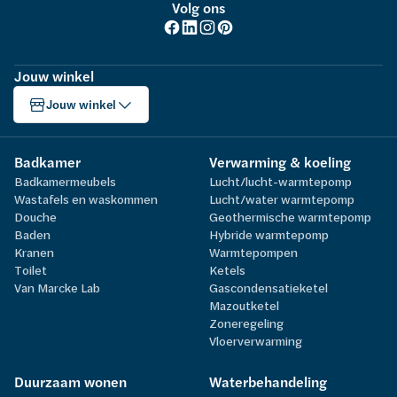
Volg ons
Jouw winkel
Jouw winkel
Badkamer
Verwarming & koeling
Badkamermeubels
Lucht/lucht-warmtepomp
Wastafels en waskommen
Lucht/water warmtepomp
Douche
Geothermische warmtepomp
Baden
Hybride warmtepomp
Kranen
Warmtepompen
Toilet
Ketels
Van Marcke Lab
Gascondensatieketel
Mazoutketel
Zoneregeling
Vloerverwarming
Duurzaam wonen
Waterbehandeling