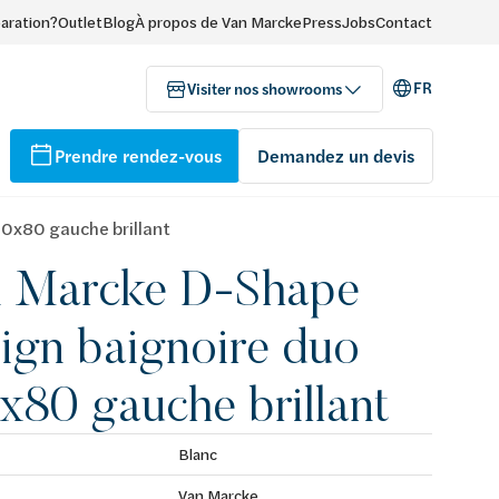
paration?
Outlet
Blog
À propos de Van Marcke
Press
Jobs
Contact
FR
Visiter nos showrooms
Prendre rendez-vous
Demandez un devis
0x80 gauche brillant
 Marcke D-Shape
ign baignoire duo
x80 gauche brillant
Blanc
Van Marcke