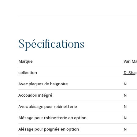
Spécifications
Marque
Van Ma
collection
D-Shap
Avec plaques de baignoire
N
Accoudoir intégré
N
Avec alésage pour robinetterie
N
Alésage pour robinetterie en option
N
Alésage pour poignée en option
N