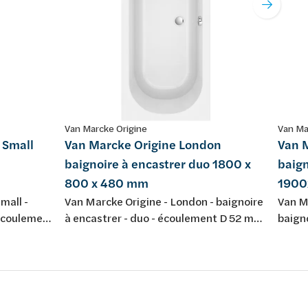
Van Marcke Origine
Van Ma
 Small
Van Marcke Origine London
Van 
baignoire à encastrer duo 1800 x
baign
800 x 480 mm
190
mall -
Van Marcke Origine - London - baignoire
Van Ma
 écoulement
à encastrer - duo - écoulement D 52 mm
baign
L - avec
- 1800 x 800 x 480 mm - 230 L -
D52 -
acrylique -
couleur: blanc - acrylique - avec jeu de
jeu de
ennes EN
pieds - conforme aux normes
couleu
10
européennes EN 198 , EN 232 & EN
norme
14516: 2010
EN 14