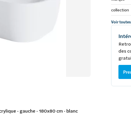
collection
Voir toutes
Intér
Retro
des c
gratui
Pre
crylique - gauche - 180x80 cm - blanc