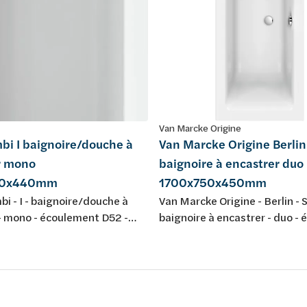
Van Marcke Origine
bi I baignoire/douche à
Van Marcke Origine Berlin
r mono
baignoire à encastrer duo
00x440mm
1700x750x450mm
bi - I - baignoire/douche à
Van Marcke Origine - Berlin - S
- mono - écoulement D52 -
baignoire à encastrer - duo -
440mm - 275L - avec jeu de
D52 - 1700x750x450mm - 175
leur: blanc - acrylique -
jeu de pieds - couleur: blanc - 
aux normes européennes EN
conforme aux normes europé
32 & EN 14516: 2010
198 , EN 232 & EN 14516: 20