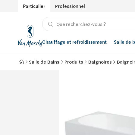
Particulier
Professionnel
Chauffage et refroidissement
Salle de 
Salle de Bains
Produits
Baignoires
Baignoir
Chauffage
Produits
Énergies renouvelables
Adoucisseurs d’eau
Refroidissement
Salle de bain avec prix indicatif
Ventilation
Filtres à eau
Conseils
Récupération de l'eau de pluie
Inspiration
Smart Home
Styles