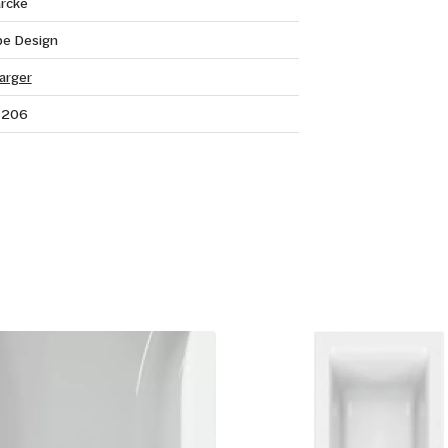
rcke
e Design
arger
8206