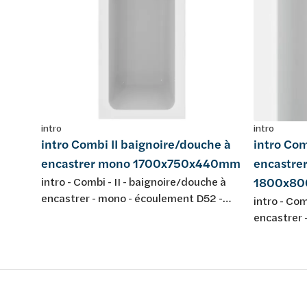
intro
intro
intro Combi II baignoire/douche à
intro Com
encastrer mono 1700x750x440mm
encastre
intro - Combi - II - baignoire/douche à
1800x8
encastrer - mono - écoulement D52 -
intro - Com
1700x750x440mm - 210L - avec jeu de
encastrer 
pieds - couleur: blanc - acrylique -
1800x800x
conforme aux normes européennes EN
pieds - cou
198 , EN 232 & EN 14516: 2010
conforme 
198 , EN 2