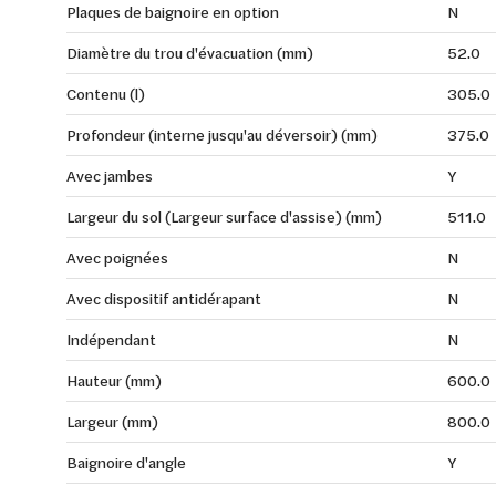
Plaques de baignoire en option
N
Diamètre du trou d'évacuation (mm)
52.0
Contenu (l)
305.0
Profondeur (interne jusqu'au déversoir) (mm)
375.0
Avec jambes
Y
Largeur du sol (Largeur surface d'assise) (mm)
511.0
Avec poignées
N
Avec dispositif antidérapant
N
Indépendant
N
Hauteur (mm)
600.0
Largeur (mm)
800.0
Baignoire d'angle
Y