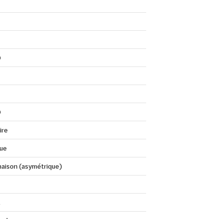
0
0
ire
que
aison (asymétrique)
t