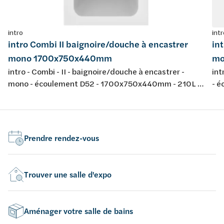
intro
intr
intro Combi II baignoire/douche à encastrer
in
mono 1700x750x440mm
mo
intro - Combi - II - baignoire/douche à encastrer -
int
mono - écoulement D52 - 1700x750x440mm - 210L -
- 
avec jeu de pieds - couleur: blanc - acrylique -
jeu
conforme aux normes européennes EN 198 , EN 232 &
nor
EN 14516: 2010
20
Prendre rendez-vous
Trouver une salle d'expo
Aménager votre salle de bains