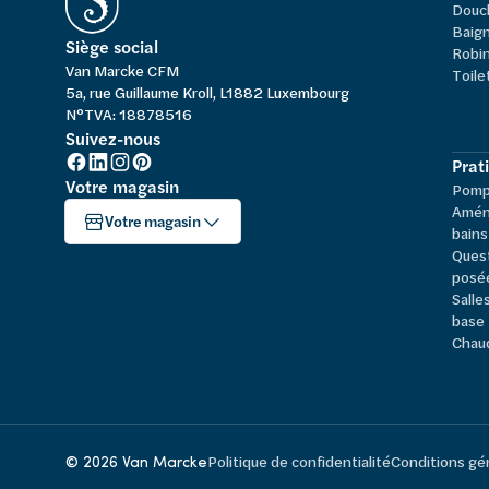
Douc
Baign
Siège social
Robi
Van Marcke CFM
Toile
5a, rue Guillaume Kroll, L1882 Luxembourg
N°TVA: 18878516
Suivez-nous
Prat
Votre magasin
Pompe
Amén
Votre magasin
bains
Ques
posé
Salle
base
Chau
© 2026 Van Marcke
Politique de confidentialité
Conditions gé