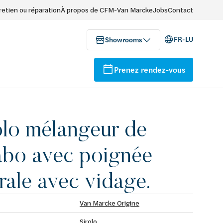
retien ou réparation
À propos de CFM-Van Marcke
Jobs
Contact
FR-LU
Showrooms
Prenez rendez-vous
olo mélangeur de
abo avec poignée
érale avec vidage.
Van Marcke Origine
Sirolo