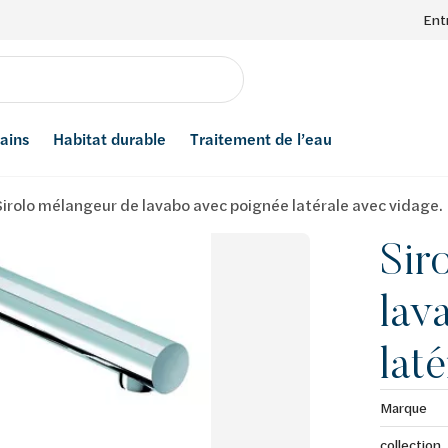
Ent
bains
Habitat durable
Traitement de l’eau
Sirolo mélangeur de lavabo avec poignée latérale avec vidage.
Sir
lav
lat
Marque
collection