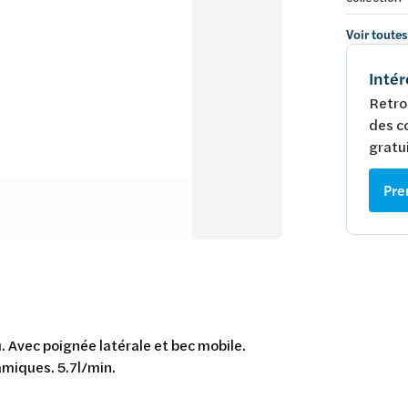
Voir toutes
Intér
Retro
des c
gratui
Pre
. Avec poignée latérale et bec mobile.
miques. 5.7l/min.