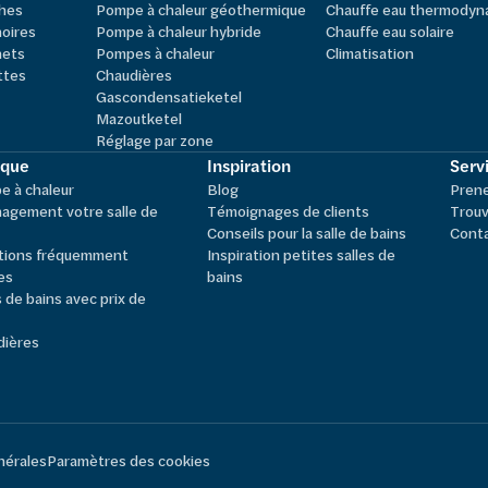
hes
Pompe à chaleur géothermique
Chauffe eau thermodyn
oires
Pompe à chaleur hybride
Chauffe eau solaire
nets
Pompes à chaleur
Climatisation
ttes
Chaudières
Gascondensatieketel
Mazoutketel
Réglage par zone
ique
Inspiration
Servi
 à chaleur
Blog
Pren
agement votre salle de
Témoignages de clients
Trouv
Conseils pour la salle de bains
Cont
tions fréquemment
Inspiration petites salles de
es
bains
s de bains avec prix de
dières
nérales
Paramètres des cookies