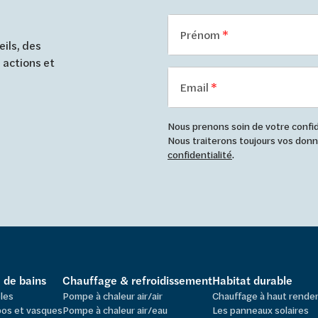
Prénom
ils, des
 actions et
Email
Nous prenons soin de votre confide
Nous traiterons toujours vos do
confidentialité
.
e de bains
Chauffage & refroidissement
Habitat durable
les
Pompe à chaleur air/air
Chauffage à haut rend
os et vasques
Pompe à chaleur air/eau
Les panneaux solaires