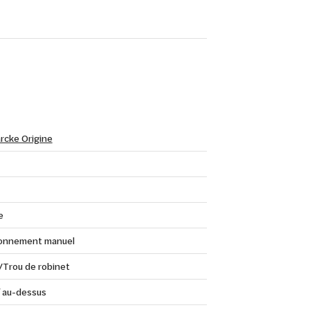
rcke Origine
e
onnement manuel
/Trou de robinet
f au-dessus