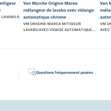
mitigeur
Van Marcke Origine Marea
Van 
é
mélangeur de lavabo avec vidange
méla
 LAVABO À
automatique chrome
auto
VM ORIGINE MAREA MITIGEUR
VM O
LAVABO AVEC VIDAGE AUTOMATIQUE
AVEC
CHROMÉ
- PET
Questions fréquemment posées