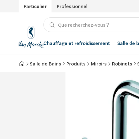
Particulier
Professionnel
Chauffage et refroidissement
Salle de 
Salle de Bains
Produits
Miroirs
Robinets
Chauffage
Produits
Énergies renouvelables
Adoucisseurs d’eau
Refroidissement
Conseils
Ventilation
Filtres à eau
Inspiration
Récupération de l'eau de pluie
Styles
Smart Home
Marques