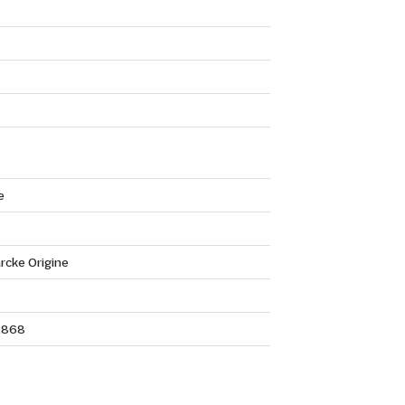
e
rcke Origine
2868