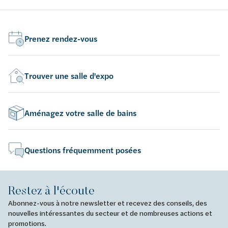
tube par mètre carré. À utiliser pour l'étanchéité:
tub
silicone sku 385325.
sil
Prenez rendez-vous
Trouver une salle d'expo
Aménagez votre salle de bains
Questions fréquemment posées
Restez à l'écoute
Abonnez-vous à notre newsletter et recevez des conseils, des
nouvelles intéressantes du secteur et de nombreuses actions et
promotions.