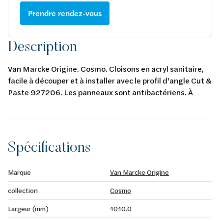
Prendre rendez-vous
Description
Van Marcke Origine. Cosmo. Cloisons en acryl sanitaire,
facile à découper et à installer avec le profil d'angle Cut &
Paste 927206. Les panneaux sont antibactériens. À
utiliser pour le placement: colle sku 385208, 3 tubes par
mètre carré. À utiliser pour l'étanchéité: silicone sku
385325, 1 tube/panneau.
Spécifications
Marque
Van Marcke Origine
collection
Cosmo
Largeur (mm)
1010.0