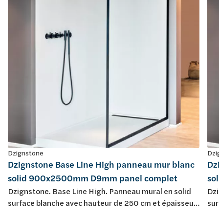
Dzignstone
Dzi
Dzignstone Base Line High panneau mur blanc
Dz
solid 900x2500mm D9mm panel complet
so
Dzignstone. Base Line High. Panneau mural en solid
Dzi
surface blanche avec hauteur de 250 cm et épaisseur
sur
9 mm. À utiliser pour le placement: colle sku 385208, 1
9 m