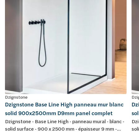
Dzignstone
Dzi
Dzignstone Base Line High panneau mur blanc
Dz
solid 900x2500mm D9mm panel complet
so
Dzignstone - Base Line High - panneau mural - blanc -
Dzi
solid surface - 900 x 2500 mm - épaisseur 9 mm -
sol
panel complet, sans fraissage - pour l'installation avec
pan