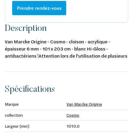
Prendre rendez-vous
Description
Van Marcke Origine - Cosmo - cloison - acrylique -
épaisseur 6 mm - 101 x 203 cm - blanc Hi-Gloss -
antibactériens !Attention lors de l'utilisation de plusieurs
panneaux !!! Vérifiez toujours le numéro de lot sur le film
avant l'installation afin d'éviter les différences de
couleur. (doit être identique)!
Spécifications
Marque
Van Marcke Origine
collection
Cosmo
Largeur (mm)
1010.0