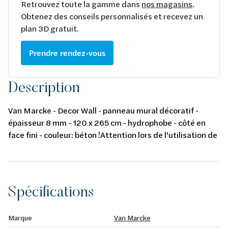
Retrouvez toute la gamme dans
nos magasins
.
Obtenez des conseils personnalisés et recevez un
plan 3D gratuit.
Prendre rendez-vous
Description
Van Marcke - Decor Wall - panneau mural décoratif -
épaisseur 8 mm - 120 x 265 cm - hydrophobe - côté en
face fini - couleur: béton !Attention lors de l'utilisation de
plusieurs panneaux !!! Vérifiez toujours le numéro de lot
sur le film avant l'installation afin d'éviter les différences
de couleur. (doit être identique)!
Spécifications
Marque
Van Marcke