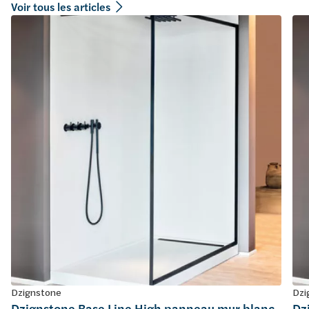
Voir tous les articles
Dzignstone
Dzi
Dzignstone Base Line High panneau mur blanc
Dz