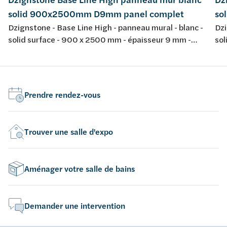
solid 900x2500mm D9mm panel complet
so
Dzignstone - Base Line High - panneau mural - blanc -
Dzi
solid surface - 900 x 2500 mm - épaisseur 9 mm -
sol
panel complet, sans fraissage - pour l'installation avec
pan
Solid Filler et Solid Connect
Sol
Prendre rendez-vous
Trouver une salle d'expo
Aménager votre salle de bains
Demander une intervention