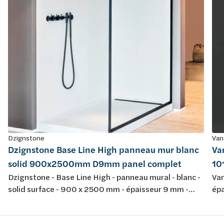
Dzignstone
Van
Dzignstone Base Line High panneau mur blanc
Va
solid 900x2500mm D9mm panel complet
10
Dzignstone - Base Line High - panneau mural - blanc -
Van
solid surface - 900 x 2500 mm - épaisseur 9 mm -
épa
panel complet, sans fraissage - pour l'installation avec
ant
Solid Filler et Solid Connect
plu