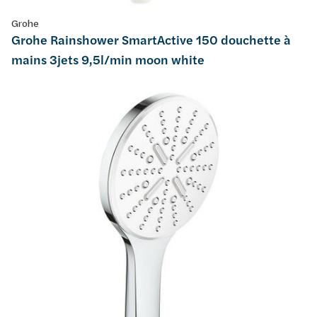
Grohe
Grohe Rainshower SmartActive 150 douchette à
mains 3jets 9,5l/min moon white