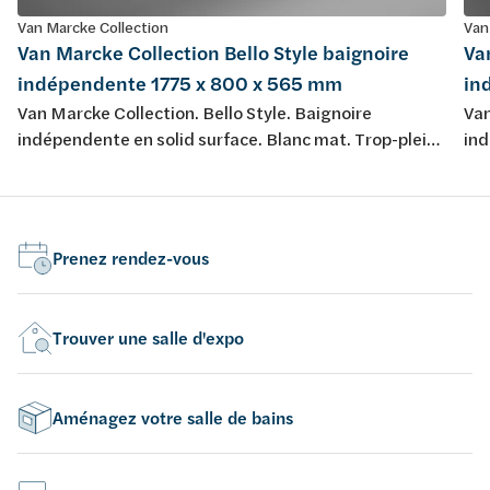
Van Marcke Collection
Van
Van Marcke Collection Bello Style baignoire
Va
indépendente 1775 x 800 x 565 mm
in
Van Marcke Collection. Bello Style. Baignoire
Van
indépendente en solid surface. Blanc mat. Trop-plein
ind
inclus avec clic-clac et couverture en solid surface.
inc
Complet avec siphon avec coude de vidage. Capacité
Com
318 litre. Poids 101 kg.
338
Prenez rendez-vous
Trouver une salle d'expo
Aménagez votre salle de bains