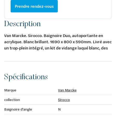
Prendre rendez-vous
Description
Van Marcke. Sirocco. Baignoire Duo, autoportante en
acrylique. Blanc brillant. 1690 x 800 x 590mm. Livré avec
un trop-plein intégré, un kit de vidange laqué blanc, des
pieds de baignoire, un siphon de baignoire Viega avec un
angle de 45° et une extension en polypropylène
40/50mm. Evacuation D 52 mm. Capacité 310L. Poids
57kg.
Spécifications
Marque
Van Marcke
collection
Sirocco
Baignoire d'angle
N