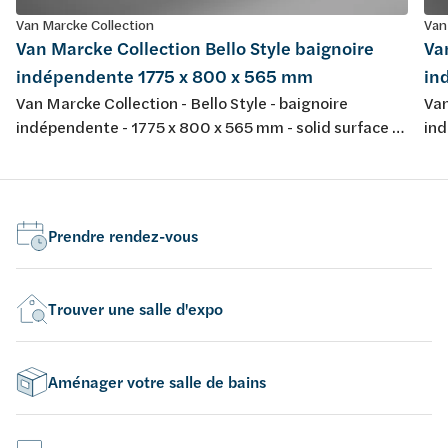
Van Marcke Collection
Van
Van Marcke Collection Bello Style baignoire
Va
indépendente 1775 x 800 x 565 mm
in
Van Marcke Collection - Bello Style - baignoire
Van
indépendente - 1775 x 800 x 565 mm - solid surface -
ind
couleur: blanc mat - vidage D 52 mm - 318 L - 101 kg -
cou
complet
co
Prendre rendez-vous
Trouver une salle d'expo
Aménager votre salle de bains