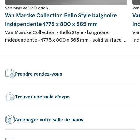
Van Marcke Collection
Van
Van Marcke Collection Bello Style baignoire
Va
indépendente 1775 x 800 x 565 mm
in
Van Marcke Collection - Bello Style - baignoire
Van
indépendente - 1775 x 800 x 565 mm - solid surface -
ind
couleur: blanc mat - vidage D 52 mm - 318 L - 101 kg -
cou
complet
co
Prendre rendez-vous
Trouver une salle d'expo
Aménager votre salle de bains