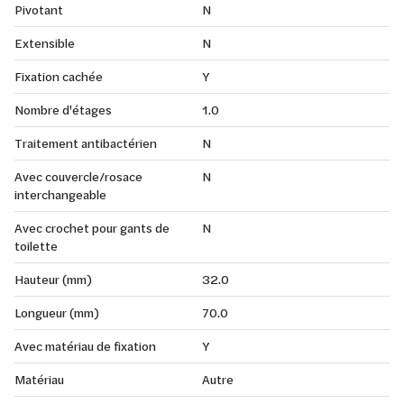
Pivotant
N
Extensible
N
Fixation cachée
Y
Nombre d'étages
1.0
Traitement antibactérien
N
Avec couvercle/rosace
N
interchangeable
Avec crochet pour gants de
N
toilette
Hauteur (mm)
32.0
Longueur (mm)
70.0
Avec matériau de fixation
Y
Matériau
Autre