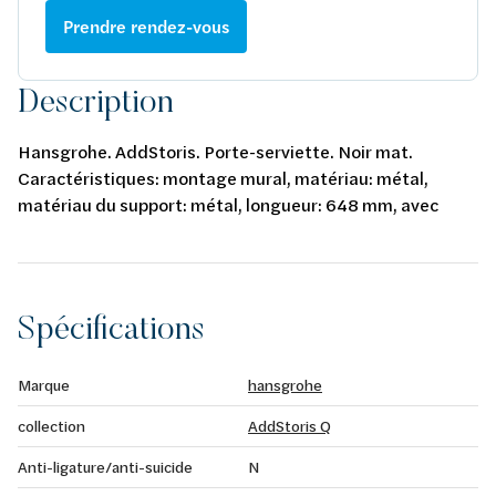
Prendre rendez-vous
Description
Hansgrohe. AddStoris. Porte-serviette. Noir mat.
Caractéristiques: montage mural, matériau: métal,
matériau du support: métal, longueur: 648 mm, avec
matériel de montage, fixation cachée, distance de
perçage: 626 mm, diamètre du trou de perçage: 6 mm.
Spécifications
Marque
hansgrohe
collection
AddStoris Q
Anti-ligature/anti-suicide
N