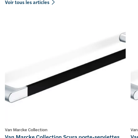
Voir tous les articles
Van Marcke Collection
Van
Van Marcke Collection Scura porte-serviettes
Va