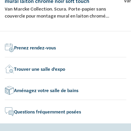
mural laiton chromé noir soft touch
Van
Van Marcke Collection. Scura. Porte-papier sans
couvercle pour montage mural en laiton chromé
finition noir soft touch.
Prenez rendez-vous
Trouver une salle d'expo
Aménagez votre salle de bains
Questions fréquemment posées