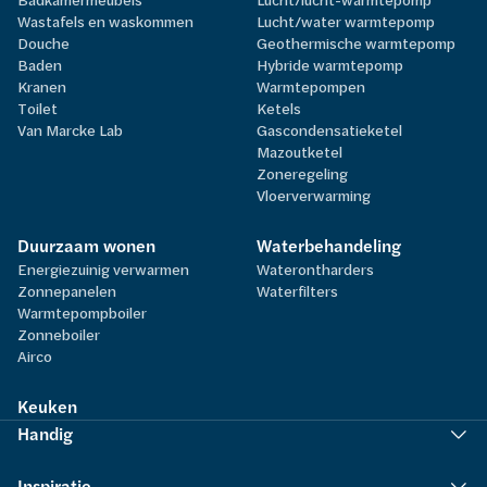
Wastafels en waskommen
Lucht/water warmtepomp
Douche
Geothermische warmtepomp
Baden
Hybride warmtepomp
Kranen
Warmtepompen
Toilet
Ketels
Van Marcke Lab
Gascondensatieketel
Mazoutketel
Zoneregeling
Vloerverwarming
Duurzaam wonen
Waterbehandeling
Energiezuinig verwarmen
Waterontharders
Zonnepanelen
Waterfilters
Warmtepompboiler
Zonneboiler
Airco
Keuken
Handig
Inspiratie