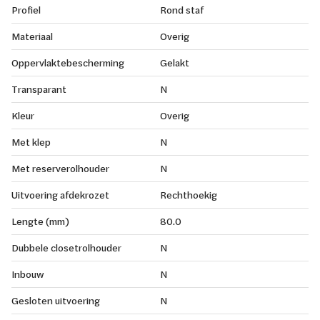
Profiel
Rond staf
Materiaal
Overig
Oppervlaktebescherming
Gelakt
Transparant
N
Kleur
Overig
Met klep
N
Met reserverolhouder
N
Uitvoering afdekrozet
Rechthoekig
Lengte (mm)
80.0
Dubbele closetrolhouder
N
Inbouw
N
Gesloten uitvoering
N