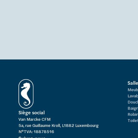
Sall
Meub
Lavab
Douc
Baign
Siège social
Robi
Van Marcke CFM
Toile
5a, rue Guillaume Kroll, L1882 Luxembourg
N°TVA: 18878516