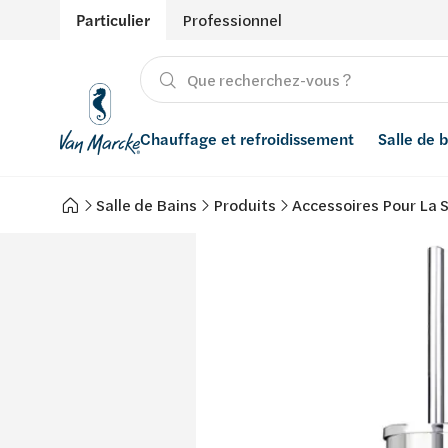
Particulier
Professionnel
Chauffage et refroidissement
Salle de 
Salle de Bains
Produits
Accessoires Pour La S
Chauffage
Produits
Énergies renouvelables
Adoucisseurs d’eau
Refroidissement
Conseils
Ventilation
Filtres à eau
Inspiration
Récupération de l'eau de pluie
Styles
Smart Home
Marques