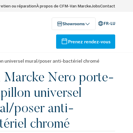
retien ou réparation
À propos de CFM-Van Marcke
Jobs
Contact
FR-LU
Showrooms
Prenez rendez-vous
n universel mural/poser anti-bactériel chromé
 Marcke Nero porte-
pillon universel
al/poser anti-
tériel chromé