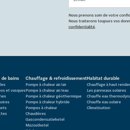
Nous prenons soin de votre confide
Nous traiterons toujours vos do
confidentialité
.
e de bains
Chauffage & refroidissement
Habitat durable
les
Pompe à chaleur air/air
Chauffage à haut rend
os et vasques
Pompe à chaleur air/eau
Les panneaux solaires
hes
Pompe à chaleur géothermique
Chauffe eau thermodyn
oires
Pompe à chaleur hybride
Chauffe eau solaire
nets
Pompes à chaleur
Climatisation
ttes
Chaudières
Gascondensatieketel
Mazoutketel