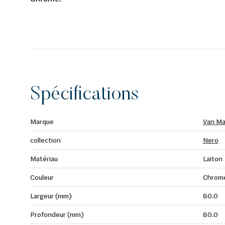
Spécifications
Marque
Van Ma
collection
Nero
Matériau
Laiton
Couleur
Chrom
Largeur (mm)
80.0
Profondeur (mm)
80.0