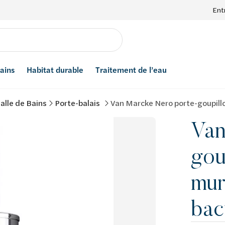
Ent
bains
Habitat durable
Traitement de l’eau
alle de Bains
Porte-balais
Van Marcke Nero porte-goupillo
Van
gou
mur
bac