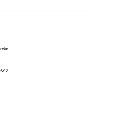
rcke
9692