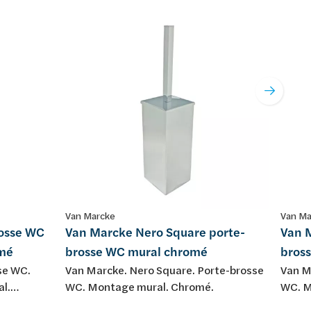
Van Marcke
Van Ma
rosse WC
Van Marcke Nero Square porte-
Van 
omé
brosse WC mural chromé
bros
se WC.
Van Marcke. Nero Square. Porte-brosse
Van M
al.
WC. Montage mural. Chromé.
WC. M